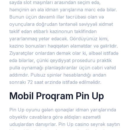
sayda slot maşınları arasından seçim edə,
həmçinin ən əla idman yarışlarına mərc edə bilər.
Bunun üçün davamlı illər təcrübəsi olan və
oyunçulara doğrudan təntənəli səviyyəli xidmət
təklif edən etibarlı kazinonun təklifindən
yararlanmaq yetər edəcək. Gördüyünüz kimi,
kazino bonusları həqiqətən əlamətdar və gəlirlidir.
Ziyarətçilər onlardan demək olar ki, əlbəəl istifadə
edə bilərlər, çünki qeydiyyat proseduru praktik
pulla oynamağı planlaşdıranlar üçün cəbri vahid
addımdır. Pulsuz spinlər hesablandığı andan
sonrakı 72 saat ərzində istifadə edilməlidir.
Mobil Proqram Pin Up
Pin Up oyunu gələn qonaqlar idman yarışlarında
obyektiv cavablara görə aldıqları əzəmətli
uduşlardan danışırlar. Pin Up casino seyrək saytın