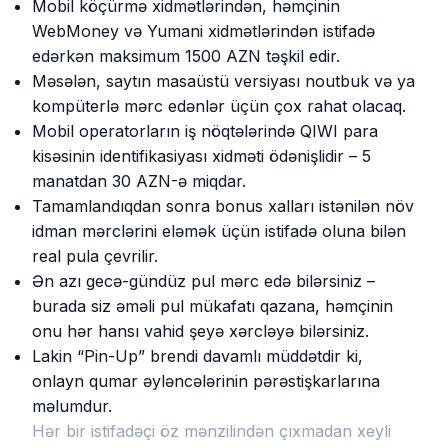
Mobil köçürmə xidmətlərindən, həmçinin
WebMoney və Yumani xidmətlərindən istifadə
edərkən maksimum 1500 AZN təşkil edir.
Məsələn, saytın masaüstü versiyası noutbuk və ya
kompüterlə mərc edənlər üçün çox rahat olacaq.
Mobil operatorların iş nöqtələrində QIWI para
kisəsinin identifikasiyası xidməti ödənişlidir – 5
manatdan 30 AZN-ə miqdar.
Tamamlandıqdan sonra bonus xalları istənilən növ
idman mərclərini eləmək üçün istifadə oluna bilən
real pula çevrilir.
Ən azı gecə-gündüz pul mərc edə bilərsiniz –
burada siz əməli pul mükafatı qazana, həmçinin
onu hər hansı vahid şeyə xərcləyə bilərsiniz.
Lakin “Pin-Up” brendi davamlı müddətdir ki,
onlayn qumar əyləncələrinin pərəstişkarlarına
məlumdur.
Hər bir istifadəçi öz mənzilindən çıxmadan xeyli