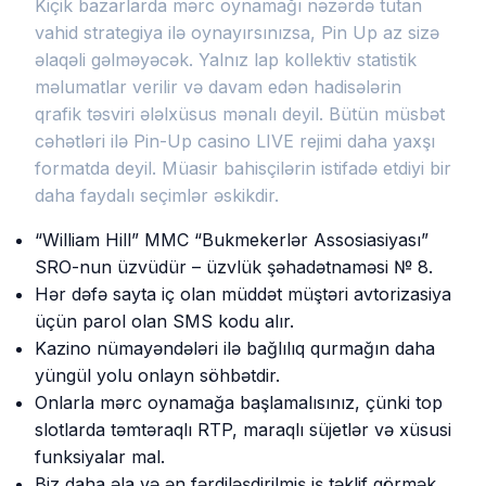
Kiçik bazarlarda mərc oynamağı nəzərdə tutan
vahid strategiya ilə oynayırsınızsa, Pin Up az sizə
əlaqəli gəlməyəcək. Yalnız lap kollektiv statistik
məlumatlar verilir və davam edən hadisələrin
qrafik təsviri ələlxüsus mənalı deyil. Bütün müsbət
cəhətləri ilə Pin-Up casino LIVE rejimi daha yaxşı
formatda deyil. Müasir bahisçilərin istifadə etdiyi bir
daha faydalı seçimlər əskikdir.
“William Hill” MMC “Bukmekerlər Assosiasiyası”
SRO-nun üzvüdür – üzvlük şəhadətnaməsi № 8.
Hər dəfə sayta iç olan müddət müştəri avtorizasiya
üçün parol olan SMS kodu alır.
Kazino nümayəndələri ilə bağlılıq qurmağın daha
yüngül yolu onlayn söhbətdir.
Onlarla mərc oynamağa başlamalısınız, çünki top
slotlarda təmtəraqlı RTP, maraqlı süjetlər və xüsusi
funksiyalar mal.
Biz daha əla və ən fərdiləşdirilmiş iş təklif görmək