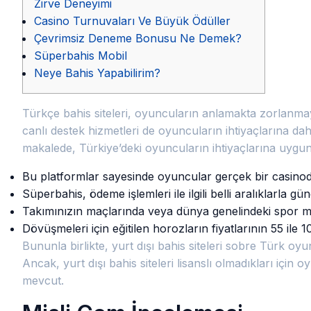
Zirve Deneyimi
Casino Turnuvaları Ve Büyük Ödüller
Çevrimsiz Deneme Bonusu Ne Demek?
Süperbahis Mobil
Neye Bahis Yapabilirim?
Türkçe bahis siteleri, oyuncuların anlamakta zorlanmay
canlı destek hizmetleri de oyuncuların ihtiyaçlarına daha
makalede, Türkiye’deki oyuncuların ihtiyaçlarına uygun,
Bu platformlar sayesinde oyuncular gerçek bir casino
Süperbahis, ödeme işlemleri ile ilgili belli aralıklarla g
Takımınızın maçlarında veya dünya genelindeki spor mü
Dövüşmeleri için eğitilen horozların fiyatlarının 55 ile 10
Bununla birlikte, yurt dışı bahis siteleri sobre Türk oyu
Ancak, yurt dışı bahis siteleri lisanslı olmadıkları için 
mevcut.