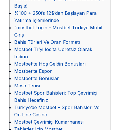
Başla!
%100 + 250fs 12$’dan Başlayan Para
Yatırma Işlemlerinde
“mostbet Login – Mostbet Türkiye Mobil
Giriş
Bahis Türleri Ve Oran Formatı
Mostbet Tr’yi Ios’ta Ücretsiz Olarak
Indirin
Mostbet’te Hoş Geldin Bonusları
Mostbet’te Espor
Mostbet’te Bonuslar
Masa Tenisi
Mostbet Spor Bahisleri: Top Çevrimiçi
Bahis Hedefiniz
Türkiye’de Mostbet – Spor Bahisleri Ve
On Line Casino
Mostbet Çevrimiçi Kumarhanesi
Tabletler Için Mostbet