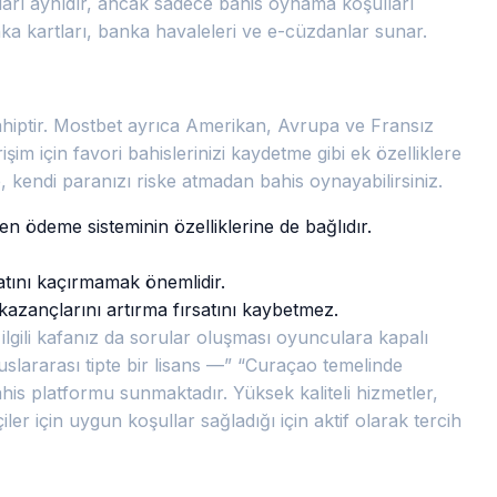
ları aynıdır, ancak sadece bahis oynama koşulları
ka kartları, banka havaleleri ve e-cüzdanlar sunar.
sahiptir. Mostbet ayrıca Amerikan, Avrupa ve Fransız
rişim için favori bahislerinizi kaydetme gibi ek özelliklere
, kendi paranızı riske atmadan bahis oynayabilirsiniz.
n ödeme sisteminin özelliklerine de bağlıdır.
atını kaçırmamak önemlidir.
kazançlarını artırma fırsatını kaybetmez.
 ilgili kafanız da sorular oluşması oyunculara kapalı
uslararası tipte bir lisans —” “Curaçao temelinde
ahis platformu sunmaktadır. Yüksek kaliteli hizmetler,
er için uygun koşullar sağladığı için aktif olarak tercih