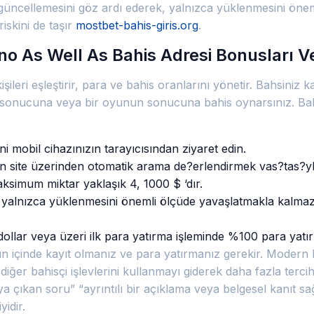
güncellemesini göz ardı ederek, yalnızca yüklenmesini öne
skini de taşır
mostbet-bahis-giris.org
.
o As Well As Bahis Adresi Bonusları Ve 
şileri eşleştirir, para ve bahis oranlarını yönetir. Bahsiniz
ğin sonucuna veya bir oyunun sonucuna bahis oynarsınız. Bahi
i mobil cihazınızın tarayıcısından ziyaret edin.
dan site üzerinden otomatik arama de?erlendirmek vas?tas?y
ksimum miktar yaklaşık 4, 1000 $ ‘dır.
yalnızca yüklenmesini önemli ölçüde yavaşlatmakla kalmaz
ollar veya üzeri ilk para yatırma işleminde %100 para yatır
 içinde kayıt olmanız ve para yatırmanız gerekir. Modern ba
diğer bahisçi işlevlerini kullanmayı giderek daha fazla terc
a çıkan soru” “ayrıntılı bir açıklama veya belgesel kanıt sa
idir.