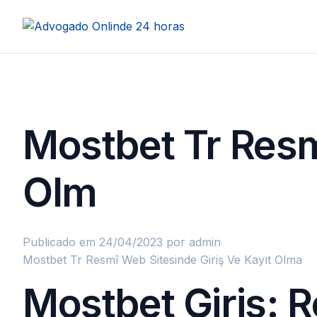
Mostbet Tr Resm
Olm
Publicado em 24/04/2023
por admin
Mostbet Tr Resmî Web Sitesinde Giriş Ve Kayıt Olma
Mostbet Giriş: 