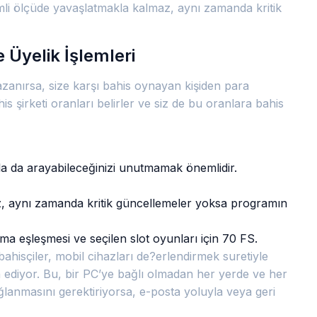
mli ölçüde yavaşlatmakla kalmaz, aynı zamanda kritik
Üyelik İşlemleri
 kazanırsa, size karşı bahis oynayan kişiden para
s şirketi oranları belirler ve siz de bu oranlara bahis
la da arayabileceğinizi unutmamak önemlidir.
, aynı zamanda kritik güncellemeler yoksa programın
ma eşleşmesi ve seçilen slot oyunları için 70 FS.
hisçiler, mobil cihazları de?erlendirmek suretiyle
ih ediyor. Bu, bir PC’ye bağlı olmadan her yerde ve her
ğlanmasını gerektiriyorsa, e-posta yoluyla veya geri