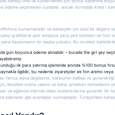
tbet bahisçi ofisi ve kumarhanesi için bonus kazanma koşul
rklı ödeme seçenekleri sunabilir, ancak normalde kredi / ban
 offshore kumarhaneler ve bahisçiler için özel bir değere 
çekçi grafiklerle gelir empieza yarış pisti bahisleri ve hızlı e
tra para kazanmanın bir başka yoludur. Bu ücretsiz bahislerle
da gün boyunca ödeme alınabilir – burada the girl şey seçile
abilirsiniz.
n sunduğu ilk para yatırma işleminde anında %100 bonus fırs
aynakla ilgilidir, bu nedenle ziyaretçiler ek fon animo veya 
 henüz aşina değilseniz, bahisçinin kalitesi ve güvenilirliği
n, Mostbet online casino ve bahis şirketinin hizmetlerini ul
 ve eğlence internet sitesi, kullanıcılarına güvenilir bir b
li ödemeler gibi avantajlar sunmaktadır. Türkiye’deki bahisçil