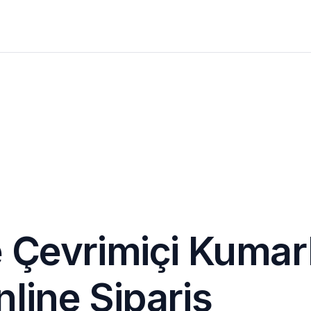
e Çevrimiçi Kuma
line Sipariş