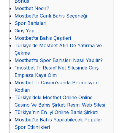
Bonus
Mostbet Nedir?
Mostbet’te Canlı Bahis Seçeneği
Spor Bahisleri
Giriş Yap
Mostbet’te Bahis Çeşitleri
Türkiye’de Mostbet Afin De Yatırma Ve
Çekme
Mostbet’te Spor Bahisleri Nasıl Yapılır?
“mostbet Tr Resmî Net Sitesinde Giriş
Empieza Kayıt Olm
Mostbet Tr Casino’sunda Promosyon
Kodları
Türkiye’deki Mostbet Online Online
Casino Ve Bahis Şirketi Resmi Web Sitesi
Türkiye’nin En İyi Online Bahis Şirketi
Mostbet’te Bahis Yapılabilecek Popüler
Spor Etkinlikleri