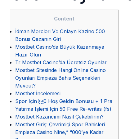
Content
İdman Mərcləri Və Onlayn Kazino 500
Bonus Qazanın Giri
Mostbet Casino’da Büyük Kazanmaya
Hazır Olun
Tr Mostbet Casino’da Ücretsiz Oyunlar
Mostbet Sitesinde Hangi Online Casino
Oyunları Empieza Bahis Seçenekleri
Mevcut?
Mostbet İncelemesi
Spor Için 0 Hoş Geldin Bonusu + 1 Pra
Yatırma Işlemi Için 50 Free Re-writes (fs)
Mostbet Kazancımı Nasıl Çekebilirim?
Mostbet Giriş: Çevrimiçi Spor Bahisleri
Empieza Casino Nine,” “000’ye Kadar