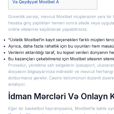
Və Qeydiyyat Mostbet A
Güvenlik servisi, mevcut Mostbet müşterisinin yeni bir
hesaba giriş yaptıktan hemen sonra sitede veya uygula
online sitelerine kaydolarak yapabilirsiniz.
“Üstelik Mostbet’in kayıt seçenekleri farklı müşteri terc
Ayrıca, daha fazla rahatlık için bu oyunları hem masaü
Verilerin aktarıldığı taraf, bu kişisel verileri dünyanın 
Bu kazançları çekebilmeniz için Mostbet sitesinin sitem
Prosedür, yönetime sah belgelerin (pasaport, uluslarara
dosyasını bilgisayarınıza indirebilir ve mevcut herhangi
doldurmanız gerekir. Casino bölümünün düzenli ziyaret
anlatıyor.
İdman Mərcləri Və Onlayn 
Eğer bir basketbol hayranıysanız, Mostbet’te bahis oyn