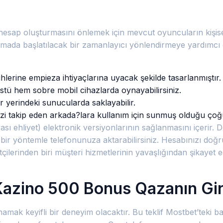
 hesap oluşturmasını önlemek için mevcut oyuncuların kişisel
mada başlatılacak bir zamanlayıcı yönlendirmeye yardımcı ol
ihlerine empieza ihtiyaçlarına uyacak şekilde tasarlanmıştır.
stü hem sobre mobil cihazlarda oynayabilirsiniz.
her yerindeki sunucularda saklayabilir.
izi takip eden arkada?lara kullanım için sunmuş olduğu çoğu
sı ehliyet) elektronik versiyonlarının sağlanmasını içerir. 
 bir yöntemle telefonunuza aktarabilirsiniz. Hesabınızı doğr
çilerinden biri müşteri hizmetlerinin yavaşlığından şikaye
Kazino 500 Bonus Qazanın Gir
amak keyifli bir deneyim olacaktır. Bu teklif Mostbet’teki 