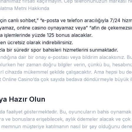
nanılmaz fırsatı kaçırmayın. Cep telefonunuzun markası ne o
atma Metni Hakkında
in canlı sohbet,” “e-posta ve telefon aracılığıyla 7/24 hizme
ayamaz, online casino oynayamaz veya” “afin de çekemezsin
a işlemlerinde yüzde 125 bonus alacaklar.
ücretsiz olarak indirebilirsiniz.
 bir süredir spor bahisleri hizmetlerini sunmaktadır.
ndığına dair bir onay e-postası veya bildirim alacaksınız. 
“olurken her zaman doğru bilgiler verin, çünkü bu, hesabınızı
irl cihazda mükemmel şekilde çalışacaktır. Ama hepsi bu değ
 Online Casino’da çok sayıda bedava döndürmeyle büyük i
a Hazır Olun
ında faaliyet göstermektedir. Bu, oyuncuların bahis oynamak
ra ve bonuslara erişebilecek, aylık ödemeler alacak ve çok 
e memnun müşteriye katılmanın nasıl bir şey olduğunu dene