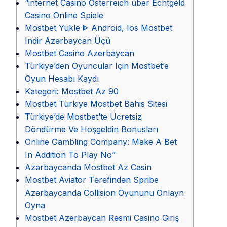
“internet Casino Österreich über Echtgeld
Casino Online Spiele
Mostbet Yukle ᐈ Android, Ios Mostbet
Indir Azərbaycan Üçü
Mostbet Casino Azerbaycan
Türkiye’den Oyuncular Için Mostbet’e
Oyun Hesabı Kaydı
Kategori: Mostbet Az 90
Mostbet Türkiye Mostbet Bahis Sitesi
Türkiye’de Mostbet’te Ücretsiz
Döndürme Ve Hoşgeldin Bonusları
Online Gambling Company: Make A Bet
In Addition To Play No”
Azərbaycanda Mostbet Az Casin
Mostbet Aviator Tərəfindən Spribe
Azərbaycanda Collision Oyununu Onlayn
Oyna
Mostbet Azerbaycan Rəsmi Casino Giriş