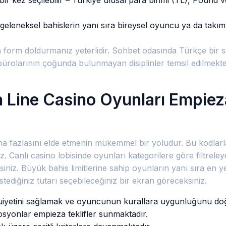
 bir kez seçilebilir – Türkiye ulusal para birimi (TL), Poun
eleneksel bahislerin yanı sıra bireysel oyuncu ya da takım
in form doldurmanız yeterlidir. Sohbet odasında Türkçe bir
rolarının çoğunda bulunmayan disiplinler temsil edilmektedir
 Line Casino Oyunları Empiez
a fazlasını elde etmenin mükemmel bir yoludur. Bu kodlarla,
z. Canlı casino lobisinde oyunları kategorilere göre filtrele
niz. Büyük bahis limitlerine sahip oyunların yanı sıra en y
stediğiniz tutarı seçebileceğiniz bir ekran göreceksiniz.
ruiyetini sağlamak ve oyuncunun kurallara uygunluğunu doğr
mosyonlar empieza teklifler sunmaktadır.