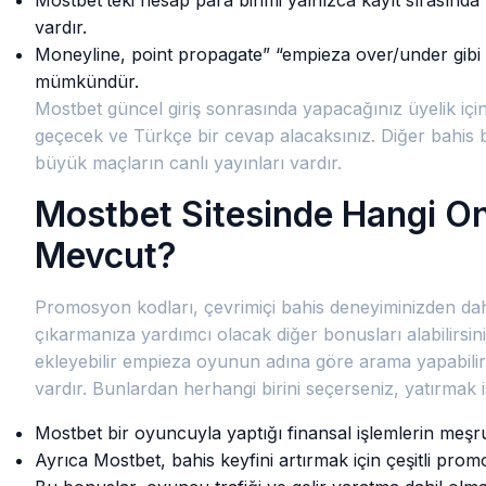
Mostbet’teki hesap para birimi yalnızca kayıt sırasında
vardır.
Moneyline, point propagate” “empieza over/under gibi g
mümkündür.
Mostbet güncel giriş sonrasında yapacağınız üyelik iç
geçecek ve Türkçe bir cevap alacaksınız. Diğer bahis bü
büyük maçların canlı yayınları vardır.
Mostbet Sitesinde Hangi On
Mevcut?
Promosyon kodları, çevrimiçi bahis deneyiminizden dah
çıkarmanıza yardımcı olacak diğer bonusları alabilirsini
ekleyebilir empieza oyunun adına göre arama yapabilirsi
vardır. Bunlardan herhangi birini seçerseniz, yatırmak i
Mostbet bir oyuncuyla yaptığı finansal işlemlerin meş
Ayrıca Mostbet, bahis keyfini artırmak için çeşitli pro