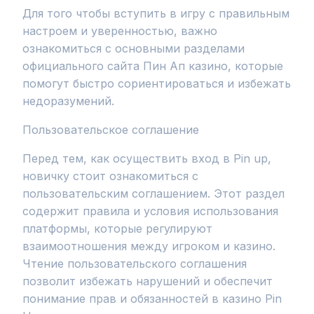
Для того чтобы вступить в игру с правильным
настроем и уверенностью, важно
ознакомиться с основными разделами
официального сайта Пин Ап казино, которые
помогут быстро сориентироваться и избежать
недоразумений.
Пользовательское соглашение
Перед тем, как осуществить вход в Pin up,
новичку стоит ознакомиться с
пользовательским соглашением. Этот раздел
содержит правила и условия использования
платформы, которые регулируют
взаимоотношения между игроком и казино.
Чтение пользовательского соглашения
позволит избежать нарушений и обеспечит
понимание прав и обязанностей в казино Pin