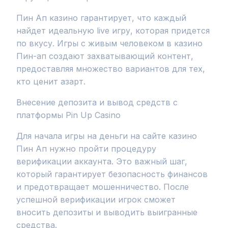
Пин Ап казино гарантирует, что каждый
найдет идеальную live игру, которая придется
по вкусу. Игры с живым человеком в казино
Пин-ап создают захватывающий контент,
предоставляя множество вариантов для тех,
кто ценит азарт.
Внесение депозита и вывод средств с
платформы Pin Up Casino
Для начала игры на деньги на сайте казино
Пин Ап нужно пройти процедуру
верификации аккаунта. Это важный шаг,
который гарантирует безопасность финансов
и предотвращает мошенничество. После
успешной верификации игрок сможет
вносить депозиты и выводить выигранные
средства.