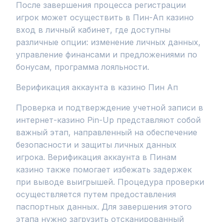
После завершения процесса регистрации
игрок может осуществить в Пин-Ап казино
вход в личный кабинет, где доступны
различные опции: изменение личных данных,
управление финансами и предложениями по
бонусам, программа лояльности.
Верификация аккаунта в казино Пин Ап
Проверка и подтверждение учетной записи в
интернет-казино Pin-Up представляют собой
важный этап, направленный на обеспечение
безопасности и защиты личных данных
игрока. Верификация аккаунта в Пинам
казино также помогает избежать задержек
при выводе выигрышей. Процедура проверки
осуществляется путем предоставления
паспортных данных. Для завершения этого
этапа нужно загрузить отсканированный