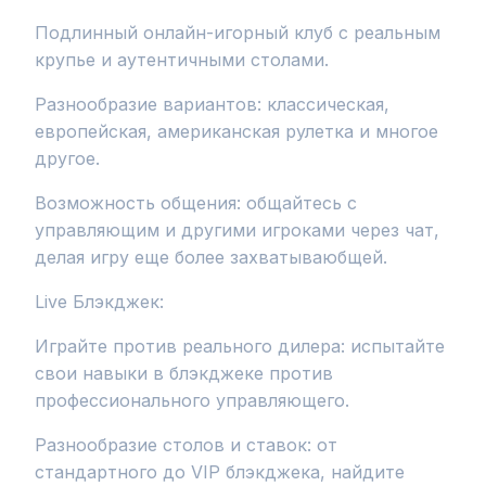
Подлинный онлайн-игорный клуб с реальным
крупье и аутентичными столами.
Разнообразие вариантов: классическая,
европейская, американская рулетка и многое
другое.
Возможность общения: общайтесь с
управляющим и другими игроками через чат,
делая игру еще более захватываюбщей.
Live Блэкджек:
Играйте против реального дилера: испытайте
свои навыки в блэкджеке против
профессионального управляющего.
Разнообразие столов и ставок: от
стандартного до VIP блэкджека, найдите