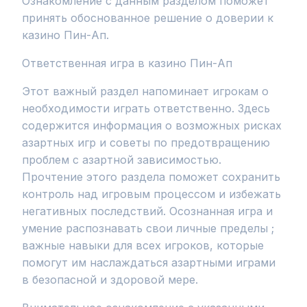
Ознакомление с данным разделом поможет
принять обоснованное решение о доверии к
казино Пин-Ап.
Ответственная игра в казино Пин-Ап
Этот важный раздел напоминает игрокам о
необходимости играть ответственно. Здесь
содержится информация о возможных рисках
азартных игр и советы по предотвращению
проблем с азартной зависимостью.
Прочтение этого раздела поможет сохранить
контроль над игровым процессом и избежать
негативных последствий. Осознанная игра и
умение распознавать свои личные пределы ;
важные навыки для всех игроков, которые
помогут им наслаждаться азартными играми
в безопасной и здоровой мере.