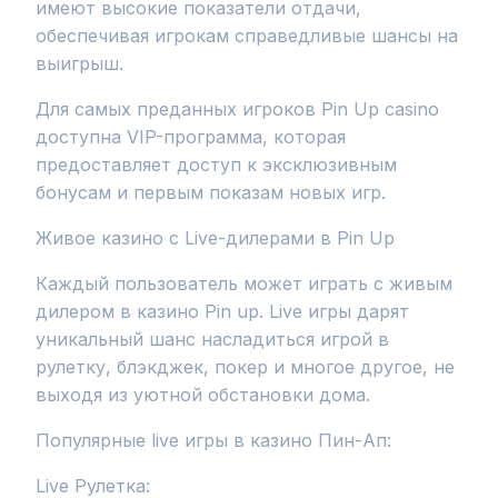
имеют высокие показатели отдачи,
обеспечивая игрокам справедливые шансы на
выигрыш.
Для самых преданных игроков Pin Up casino
доступна VIP-программа, которая
предоставляет доступ к эксклюзивным
бонусам и первым показам новых игр.
Живое казино с Live-дилерами в Pin Up
Каждый пользователь может играть с живым
дилером в казино Pin up. Live игры дарят
уникальный шанс насладиться игрой в
рулетку, блэкджек, покер и многое другое, не
выходя из уютной обстановки дома.
Популярные live игры в казино Пин-Ап:
Live Рулетка: