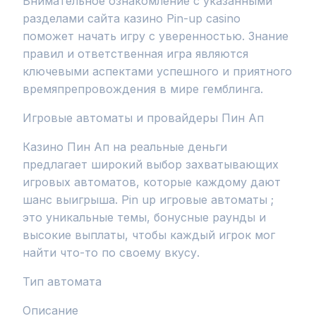
Внимательное ознакомление с указанными
разделами сайта казино Pin-up casino
поможет начать игру с уверенностью. Знание
правил и ответственная игра являются
ключевыми аспектами успешного и приятного
времяпрепровождения в мире гемблинга.
Игровые автоматы и провайдеры Пин Ап
Казино Пин Ап на реальные деньги
предлагает широкий выбор захватывающих
игровых автоматов, которые каждому дают
шанс выигрыша. Pin up игровые автоматы ;
это уникальные темы, бонусные раунды и
высокие выплаты, чтобы каждый игрок мог
найти что-то по своему вкусу.
Тип автомата
Описание