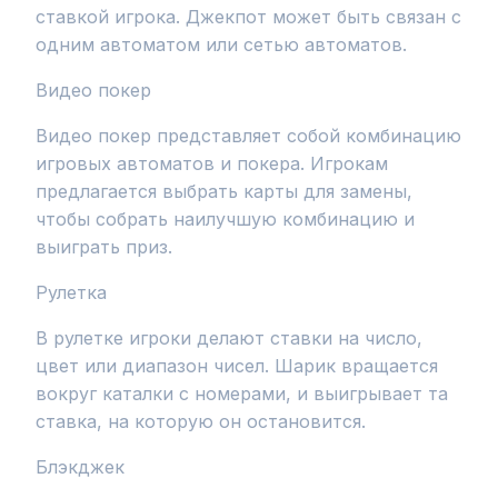
ставкой игрока. Джекпот может быть связан с
одним автоматом или сетью автоматов.
Видео покер
Видео покер представляет собой комбинацию
игровых автоматов и покера. Игрокам
предлагается выбрать карты для замены,
чтобы собрать наилучшую комбинацию и
выиграть приз.
Рулетка
В рулетке игроки делают ставки на число,
цвет или диапазон чисел. Шарик вращается
вокруг каталки с номерами, и выигрывает та
ставка, на которую он остановится.
Блэкджек