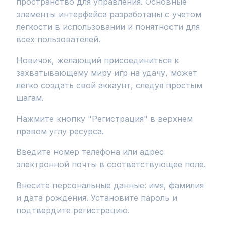
пространство для управления. Основные
элементы интерфейса разработаны с учетом
легкости в использовании и понятности для
всех пользователей.
Новичок, желающий присоединиться к
захватывающему миру игр на удачу, может
легко создать свой аккаунт, следуя простым
шагам.
Нажмите кнопку "Регистрация" в верхнем
правом углу ресурса.
Введите номер телефона или адрес
электронной почты в соответствующее поле.
Внесите персональные данные: имя, фамилия
и дата рождения. Установите пароль и
подтвердите регистрацию.