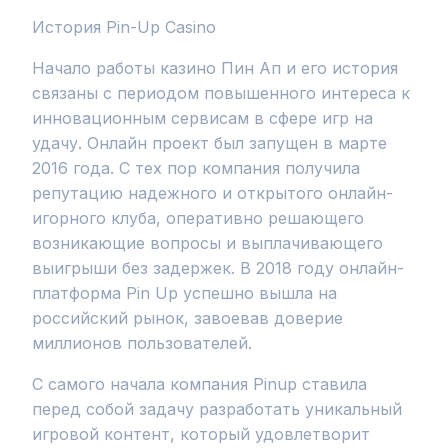
История Pin-Up Casino
Начало работы казино Пин Ап и его история
связаны с периодом повышенного интереса к
инновационным сервисам в сфере игр на
удачу. Онлайн проект был запущен в марте
2016 года. С тех пор компания получила
репутацию надежного и открытого онлайн-
игорного клуба, оперативно решающего
возникающие вопросы и выплачивающего
выигрыши без задержек. В 2018 году онлайн-
платформа Pin Up успешно вышла на
российский рынок, завоевав доверие
миллионов пользователей.
С самого начала компания Pinup ставила
перед собой задачу разработать уникальный
игровой контент, который удовлетворит