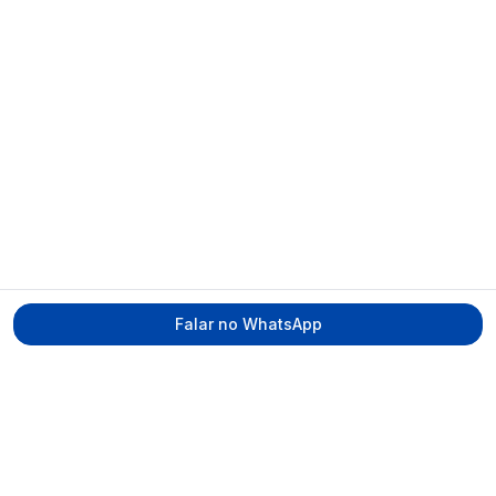
Falar no WhatsApp
Tecmed Radioproteção
Praça Miguel de Cervantes, Ilha do Leite –
Recife/PE, CEP 50070-520
contato@tecmed.com.br