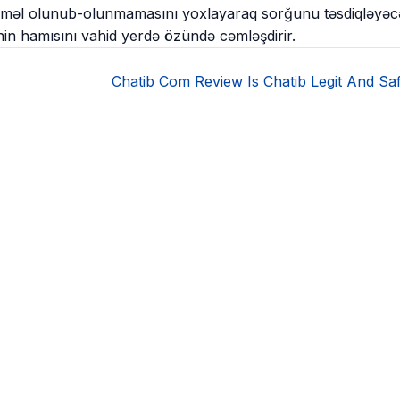
nə əməl olunub-olunmamasını yoxlayaraq sorğunu təsdiqləyəc
in hamısını vahid yerdə özündə cəmləşdirir.
Chatib Com Review Is Chatib Legit And Sa