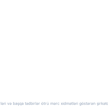
irləri və başqa tədbirlər ötrü mərc xidmətləri göstərən şir