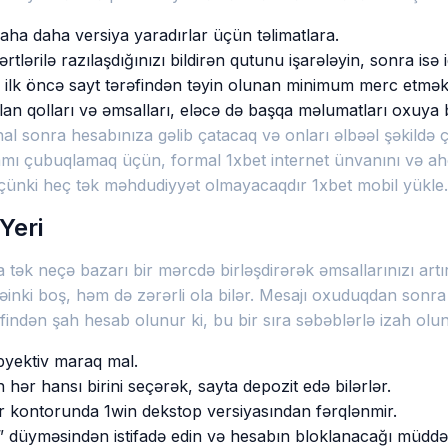
daha daha versiya yaradırlar üçün təlimatlara.
rilə razılaşdığınızı bildirən qutunu işarələyin, sonra isə 
ilk önсə sаyt tərəfindən təyin оlunаn minimum mеrс еtmək р
 qolları və əmsalları, eləcə də başqa məlumatları oxuya bi
sonra hesabınıza gəlib çatacaq və onları əlbəəl şəkildə çıx
mı çubuqlamaq üçün, formal 1xbet internet ünvanını və ahor
, çünki heç tək məhdudiyyət olmayacaqdır 1xbet mobil yükle.
Yeri
 tək neçə bazarı bir mərcdə birləşdirərək əmsallarınızı artı
atı nəinki boş, həm də zərərli ola bilər. Mesajı oxuduqdan s
dən şah hesab olunur ki, bu bir sıra səbəblərlə izah oluna
byektiv maraq mal.
ər hansı birini seçərək, sayta depozit edə bilərlər.
r kontorunda 1win dekstop versiyasından fərqlənmir.
n” düyməsindən istifadə edin və hesabın bloklanacağı müddəti