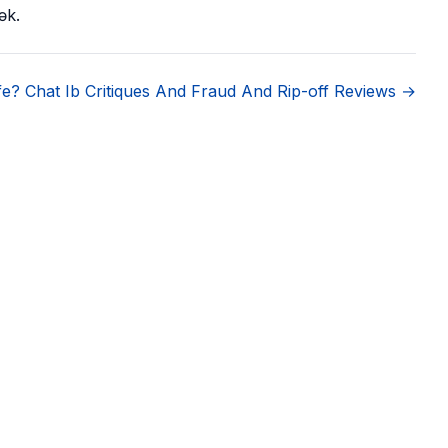
ək.
fe? Chat Ib Critiques And Fraud And Rip-off Reviews →