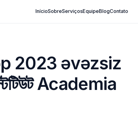
Início
Sobre
Serviços
Equipe
Blog
Contato
pp 2023 əvəzsiz
নস্টিটিউট Academia