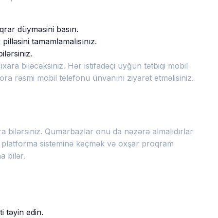
iqrar düyməsini basın.
illəsini tаmаmlаmаlısınız.
lərsiniz.
ara biləcəksiniz. Hər istifadəçi uyğun tətbiqi mobil
a rəsmi mobil telefonu ünvanını ziyarət etməlisiniz.
ra bilərsiniz. Qumarbazlar onu da nəzərə almalıdırlar
onra platforma sisteminə keçmək və oxşar proqram
 bilər.
 təyin edin.