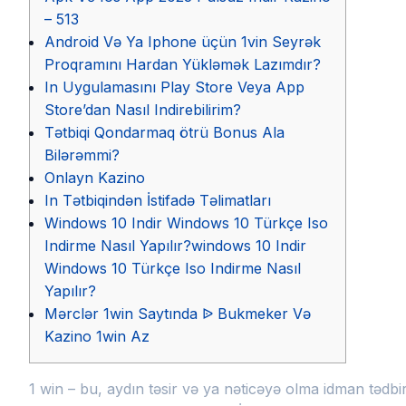
– 513
Android Və Ya Iphone üçün 1vin Seyrək
Proqramını Hardan Yükləmək Lazımdır?
In Uygulamasını Play Store Veya App
Store’dan Nasıl Indirebilirim?
Tətbiqi Qondarmaq ötrü Bonus Ala
Bilərəmmi?
Onlayn Kazino
In Tətbiqindən İstifadə Təlimatları
Windows 10 Indir Windows 10 Türkçe Iso
Indirme Nasıl Yapılır?windows 10 Indir
Windows 10 Türkçe Iso Indirme Nasıl
Yapılır?
Mərclər 1win Saytında ᐉ Bukmeker Və
Kazino 1win Az
1 win – bu, aydın təsir və ya nəticəyə olma idman tədb