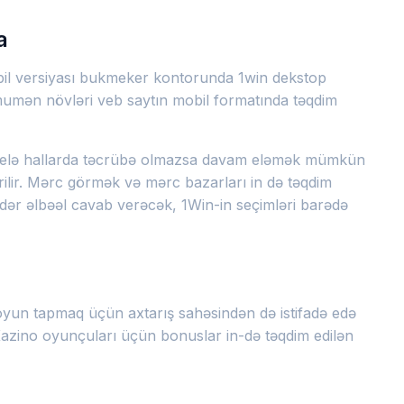
а
 mobil versiyası bukmeker kontorunda 1win dekstop
mumən növləri veb saytın mobil formatında təqdim
 də belə hallarda təcrübə olmazsa davam eləmək mümkün
rilir. Mərc görmək və mərc bazarları in də təqdim
ər əlbəəl cavab verəcək, 1Win-in seçimləri barədə
 oyun tapmaq üçün axtarış sahəsindən də istifadə edə
azino oyunçuları üçün bonuslar in-də təqdim edilən