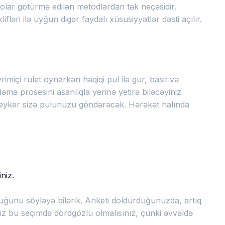
ptolar götürmə edilən metodlardan tək neçəsidir.
ləri ilə uyğun digər faydalı xüsusiyyətlər dəsti açılır.
miçi rulet oynarkən həqiqi pul ilə gur, basit və
mə prosesini asanlıqla yerinə yetirə biləcəyiniz
kmeyker sizə pulunuzu göndərəcək. Hərəkət halında
niz.
uğunu söyləyə bilərik. Anketi doldurduğunuzda, artıq
Siz bu seçimdə dördgözlü olmalısınız, çünki əvvəldə