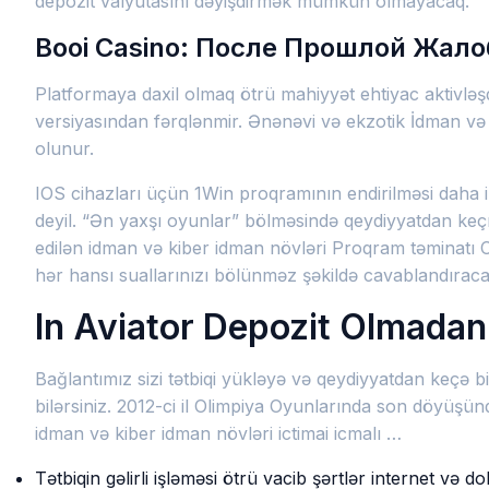
depozit valyutasını dəyişdirmək mümkün olmayacaq.
Booi Casino: После Прошлой Жал
Platformaya daxil olmaq ötrü mahiyyət ehtiyac aktivləşd
versiyasından fərqlənmir. Ənənəvi və ekzotik İdman və
olunur.
IOS cihazları üçün 1Win proqramının endirilməsi daha i
deyil. “Ən yaxşı oyunlar” bölməsində qeydiyyatdan keçmi
edilən idman və kiber idman növləri Proqram təminatı
hər hansı suallarınızı bölünməz şəkildə cavablandıraca
In Aviator Depozit Olmada
Bağlantımız sizi tətbiqi yükləyə və qeydiyyatdan keçə 
bilərsiniz. 2012-ci il Olimpiya Oyunlarında son döyü
idman və kiber idman növləri ictimai icmalı …
Tətbiqin gəlirli işləməsi ötrü vacib şərtlər internet və