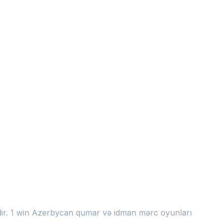
kətdir. 1 win Azerbycan qumar və idman mərc oyunları