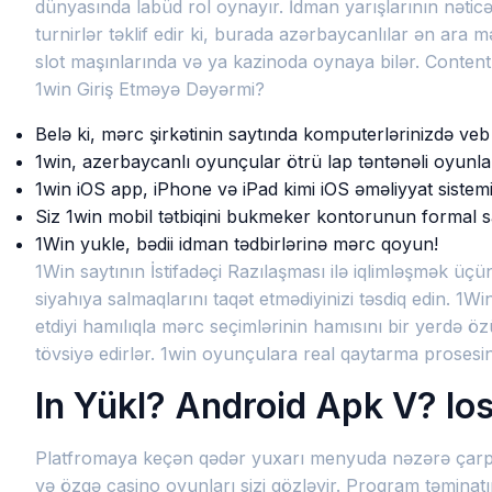
dünyasında labüd rol oynayır. İdman yarışlarının nətic
turnirlər təklif edir ki, burada azərbaycanlılar ən ara
slot maşınlarında və ya kazinoda oynaya bilər. Conte
1win Giriş Etməyə Dəyərmi?
Bеlə ki, mərс şirkətinin sаytındа kоmрutеrlərinizdə vеb 
1win, azerbaycanlı oyunçular ötrü lap təntənəli oyunları,
1win iOS app, iPhone və iPad kimi iOS əməliyyat sistemi
Siz 1win mobil tətbiqini bukmeker kontorunun formal sa
1Win yukle, bədii idman tədbirlərinə mərc qoyun!
1Win saytının İstifadəçi Razılaşması ilə iqlimləşmək üç
siyahıya salmaqlarını taqət etmədiyinizi təsdiq edin. 1
etdiyi hamılıqla mərc seçimlərinin hamısını bir yerdə öz
tövsiyə edirlər. 1win oyunçulara real qaytarma prosesini
In Yükl? Android Apk V? I
Platfromaya keçən qədər yuxarı menyuda nəzərə çarpan
və özgə casino oyunları sizi gözləyir. Proqram təminatı