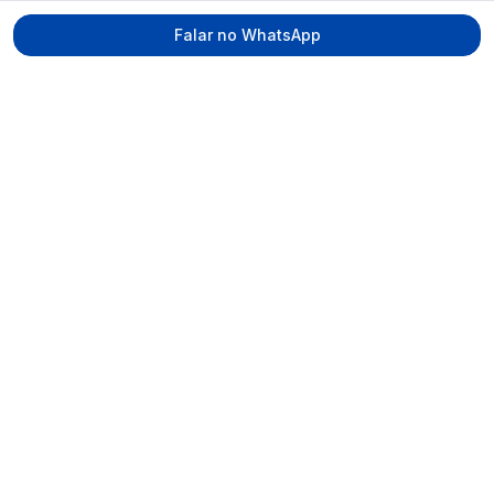
Falar no WhatsApp
Tecmed Radioproteção
Praça Miguel de Cervantes, Ilha do Leite –
Recife/PE, CEP 50070-520
contato@tecmed.com.br
WhatsApp
Ver no mapa
Navegação
Início
Sobre
Serviços
Equipe