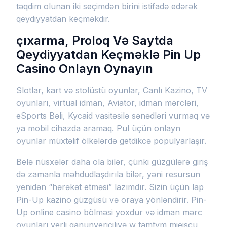
təqdim olunan iki seçimdən birini istifadə edərək
qeydiyyatdan keçməkdir.
çıxarma, Proloq Və Saytda
Qeydiyyatdan Keçməklə Pin Up
Casino Onlayn Oynayın
Slotlar, kart və stolüstü oyunlar, Canlı Kazino, TV
oyunları, virtual idman, Aviator, idman mərcləri,
eSports Bəli, Kycaid vasitəsilə sənədləri vurmaq və
ya mobil cihazda aramaq. Pul üçün onlayn
oyunlar müxtəlif ölkələrdə getdikcə populyarlaşır.
Belə nüsxələr daha ola bilər, çünki güzgülərə giriş
də zamanla məhdudlaşdırıla bilər, yəni resursun
yenidən “hərəkət etməsi” lazımdır. Sizin üçün lap
Pin-Up kazino güzgüsü və oraya yönləndirir. Pin-
Up online casino bölməsi yoxdur və idman mərc
oyunları yerli qanunvericiliyə w tamtym miejscu