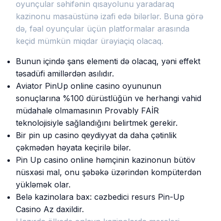
oyunçular səhifənin qısayolunu yaradaraq
kazinonu masaüstünə izafi edə bilərlər. Buna görə
də, fəal oyunçular üçün platformalar arasında
keçid mümkün miqdar ürəyiaçiq olacaq.
Bunun içində şans elementi də olacaq, yəni effekt
təsadüfi amillərdən asılıdır.
Aviator PinUp online casino oyununun
sonuçlarına %100 dürüstlüğün ve herhangi vahid
müdahale olmamasının Provably FAİR
teknolojisiyle sağlandığını belirtmek gerekir.
Bir pin up casino qeydiyyat da daha çətinlik
çəkmədən həyata keçirilə bilər.
Pin Up casino online həmçinin kazinonun bütöv
nüsxəsi mal, onu şəbəkə üzərindən kompüterdən
yükləmək olar.
Belə kazinolara bax: cəzbedici resurs Pin-Up
Casino Az daxildir.