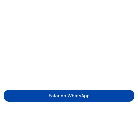
Falar no WhatsApp
Tecmed Radioproteção
Praça Miguel de Cervantes, Ilha do Leite –
Recife/PE, CEP 50070-520