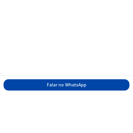
Falar no WhatsApp
Tecmed Radioproteção
Praça Miguel de Cervantes, Ilha do Leite –
Recife/PE, CEP 50070-520
contato@tecmed.com.br