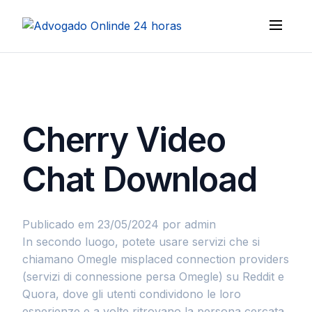
Cherry Video
Chat Download
Publicado em 23/05/2024
por admin
In secondo luogo, potete usare servizi che si
chiamano Omegle misplaced connection providers
(servizi di connessione persa Omegle) su Reddit e
Quora, dove gli utenti condividono le loro
esperienze e a volte ritrovano la persona cercata.