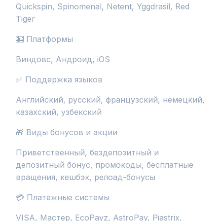
Quickspin, Spinomenal, Netent, Yggdrasil, Red
Tiger
🎰 Платформы
Виндовс, Андроид, iOS
✅ Поддержка языков
Английский, русский, французский, немецкий,
казахский, узбекский
🎁 Виды бонусов и акции
Приветственный, бездепозитный и
депозитный бонус, промокоды, бесплатные
вращения, кешбэк, релоад-бонусы
💳 Платежные системы
VISA, Мастер, EcoPayz, AstroPay, Piastrix,