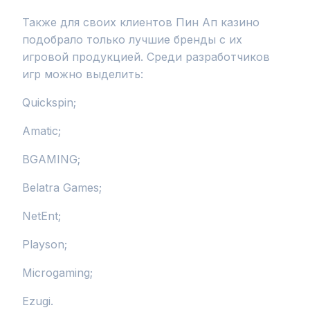
Также для своих клиентов Пин Ап казино
подобрало только лучшие бренды с их
игровой продукцией. Среди разработчиков
игр можно выделить:
Quickspin;
Amatic;
BGAMING;
Belatra Games;
NetEnt;
Playson;
Microgaming;
Ezugi.