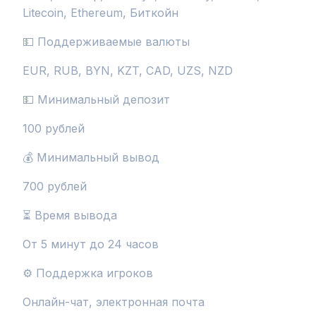
Litecoin, Ethereum, Биткойн
💵 Поддерживаемые валюты
EUR, RUB, BYN, KZT, CAD, UZS, NZD
💵 Минимальный депозит
100 рублей
💰 Минимальный вывод
700 рублей
⏳ Время вывода
От 5 минут до 24 часов
⚙️ Поддержка игроков
Онлайн-чат, электронная почта