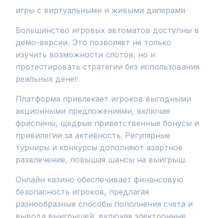
игры с виртуальными и живыми дилерами
Большинство игровых автоматов доступны в
демо-версии. Это позволяет не только
изучить возможности слотов, но и
протестировать стратегии без использования
реальных денег.
Платформа привлекает игроков выгодными
акционными предложениями, включая
фриспины, щедрые приветственные бонусы и
привилегии за активность. Регулярные
турниры и конкурсы дополняют азартное
развлечение, повышая шансы на выигрыш.
Онлайн казино обеспечивает финансовую
безопасность игроков, предлагая
разнообразные способы пополнения счета и
вывода выигрышей, включая электронные