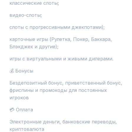
классические слоты;
видео-слоты;
слоты с прогрессивными джекпотами);
карточные игры (Рулетка, Покер, Баккара,
Блэкджек и другие);
игры с виртуальными и живыми дилерами.
💰 Бонусы
Бездепозитный бонус, приветственный бонус,
фриспины и промокоды для постоянных
игроков
💳 Оплата
Электронные деньги, банковские переводы,
криптовалюта