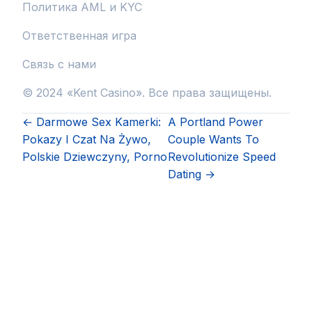
Политика AML и KYC
Ответственная игра
Связь с нами
© 2024 «Kent Casino». Все права защищены.
← Darmowe Sex Kamerki:
A Portland Power
Pokazy I Czat Na Żywo,
Couple Wants To
Polskie Dziewczyny, Porno
Revolutionize Speed
Dating →