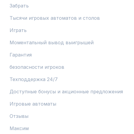
Забрать
Тысячи игровых автоматов и столов
Играть
Моментальный вывод выигрышей
Гарантия
безопасности игроков
Техподдержка 24/7
Доступные бонусы и акционные предложения
Игровые автоматы
Отзывы
Максим