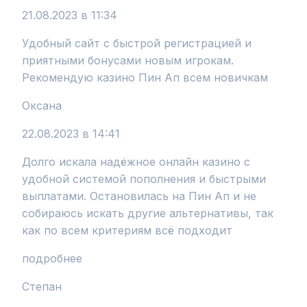
21.08.2023 в 11:34
Удобный сайт с быстрой регистрацией и
приятными бонусами новым игрокам.
Рекомендую казино Пин Ап всем новичкам
Оксана
22.08.2023 в 14:41
Долго искала надёжное онлайн казино с
удобной системой пополнения и быстрыми
выплатами. Остановилась на Пин Ап и не
собираюсь искать другие альтернативы, так
как по всем критериям всё подходит
подробнее
Степан