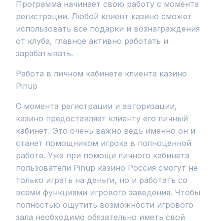
Программа начинает свою работу с момента
регистрации. Любой клиент казино сможет
использовать все подарки и вознаграждения
от клуба, главное активно работать и
зарабатывать.
Работа в личном кабинете клиента казино
Pinup
С момента регистрации и авторизации,
казино предоставляет клиенту его личный
кабинет. Это очень важно ведь именно он и
станет помощником игрока в полноценной
работе. Уже при помощи личного кабинета
пользователи Pinup казино Россия смогут не
только играть на деньги, но и работать со
всеми функциями игрового заведения. Чтобы
полностью ощутить возможности игрового
зала необходимо обязательно иметь свой