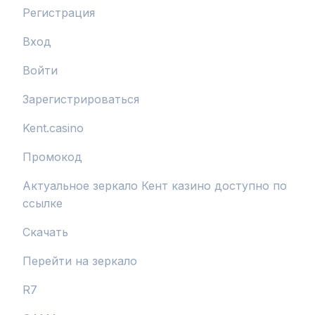
Регистрация
Вход
Войти
Зарегистрироваться
Kent.casino
Промокод
Актуальное зеркало Кент казино доступно по
ссылке
Скачать
Перейти на зеркало
R7