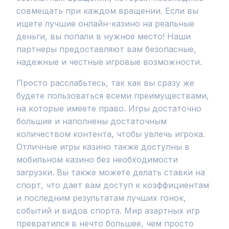
совмещать при каждом вращении. Если вы
ищете лучшие онлайн-казино на реальные
деньги, вы попали в нужное место! Наши
партнеры предоставляют вам безопасные,
надежные и честные игровые возможности.
Просто расслабьтесь, так как вы сразу же
будете пользоваться всеми преимуществами,
на которые имеете право. Игры достаточно
большие и наполнены достаточным
количеством контента, чтобы увлечь игрока.
Отличные игры казино также доступны в
мобильном казино без необходимости
загрузки. Вы также можете делать ставки на
спорт, что дает вам доступ к коэффициентам
и последним результатам лучших гонок,
событий и видов спорта. Мир азартных игр
превратился в нечто большее, чем просто