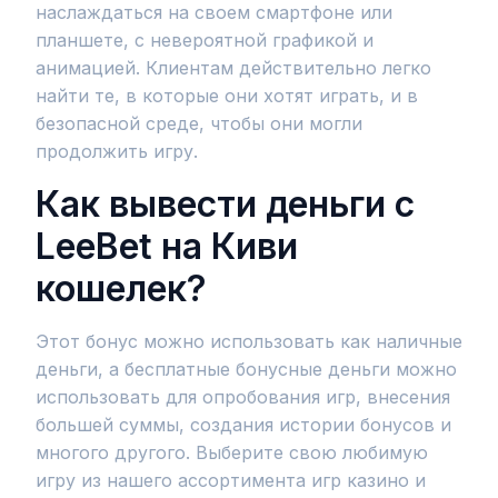
наслаждаться на своем смартфоне или
планшете, с невероятной графикой и
анимацией. Клиентам действительно легко
найти те, в которые они хотят играть, и в
безопасной среде, чтобы они могли
продолжить игру.
Как вывести деньги с
LeeBet на Киви
кошелек?
Этот бонус можно использовать как наличные
деньги, а бесплатные бонусные деньги можно
использовать для опробования игр, внесения
большей суммы, создания истории бонусов и
многого другого. Выберите свою любимую
игру из нашего ассортимента игр казино и