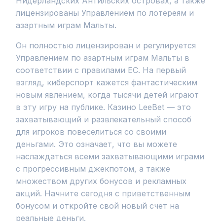
Нидерландских Антильских островах, а также
лицензированы Управлением по лотереям и
азартным играм Мальты.
Он полностью лицензирован и регулируется
Управлением по азартным играм Мальты в
соответствии с правилами ЕС. На первый
взгляд, киберспорт кажется фантастическим
новым явлением, когда тысячи детей играют
в эту игру на публике. Казино LeeBet — это
захватывающий и развлекательный способ
для игроков повеселиться со своими
деньгами. Это означает, что вы можете
наслаждаться всеми захватывающими играми
с прогрессивным джекпотом, а также
множеством других бонусов и рекламных
акций. Начните сегодня с приветственным
бонусом и откройте свой новый счет на
реальные деньги.