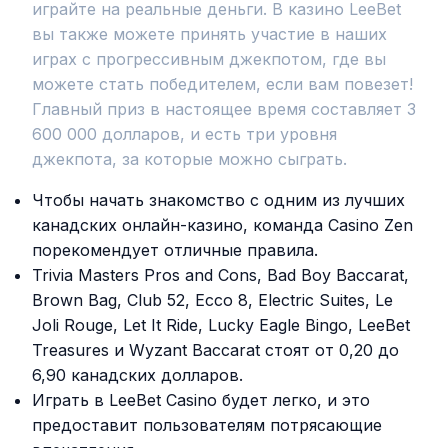
играйте на реальные деньги. В казино LeeBet
вы также можете принять участие в наших
играх с прогрессивным джекпотом, где вы
можете стать победителем, если вам повезет!
Главный приз в настоящее время составляет 3
600 000 долларов, и есть три уровня
джекпота, за которые можно сыграть.
Чтобы начать знакомство с одним из лучших
канадских онлайн-казино, команда Casino Zen
порекомендует отличные правила.
Trivia Masters Pros and Cons, Bad Boy Baccarat,
Brown Bag, Club 52, Ecco 8, Electric Suites, Le
Joli Rouge, Let It Ride, Lucky Eagle Bingo, LeeBet
Treasures и Wyzant Baccarat стоят от 0,20 до
6,90 канадских долларов.
Играть в LeeBet Casino будет легко, и это
предоставит пользователям потрясающие