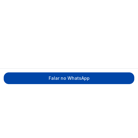
Falar no WhatsApp
Tecmed Radioproteção
Praça Miguel de Cervantes, Ilha do Leite –
Recife/PE, CEP 50070-520
contato@tecmed.com.br
WhatsApp