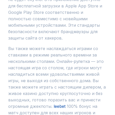
для бесплатной загрузки в Apple App Store и
Google Play Store соответственно и
полностью совместимо с новейшими
мобильными устройствами. Эти стандарты
безопасности включают брандмауэры для
защиты сайта от хакеров.
Вы также можете наслаждаться играми со
ставками в режиме реального времени за
несколькими столами. Онлайн-рулетка — это
настоящая игра со столом, где игроки могут
насладиться всеми удовольствиями живой
игры, не выходя из собственного дома. Вы
также можете играть с настоящим дилером, а
живое казино доступно круглосуточно и без
выходных, готово поразить вас и принести
огромные джекпоты.
leebet
100% бонус на
матч доступен для всех наших игроков и