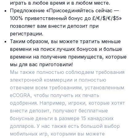
играть в любое время и в любом месте.
Предложение «Присоединяйтесь сейчас —
100% приветственный бонус до £/€/$/€/$5»
позволяет вам внести депозит при
регистрации.
Таким образом, вы можете тратить меньше
времени на поиск лучших бонусов и больше
времени на получение преимуществ, которые
мы для вас приготовили!
Мы также полностью соблюдаем требования
электронной коммерции и полностью
отвечаем всем требованиям, установленным
eCOGRA, чтобы получить их печать
одобрения. Например, игроки, которые хотят
внести депозит, получают бесплатные
бонусные деньги в размере 15 канадских
долларов. У нас также есть большой выбор
мобильных игр, которыми вы можете