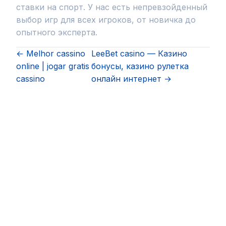
ставки на спорт. У нас есть непревзойденный
выбор игр для всех игроков, от новичка до
опытного эксперта.
← Melhor cassino
LeeBet casino — Казино
online | jogar gratis
бонусы, казино рулетка
cassino
онлайн интернет →