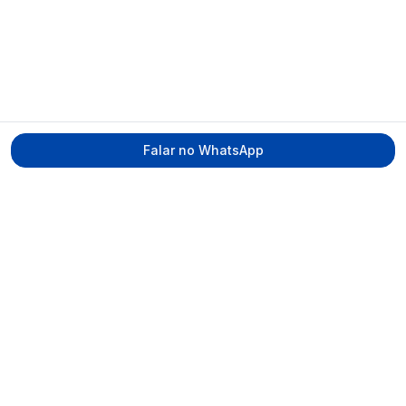
Falar no WhatsApp
Tecmed Radioproteção
Praça Miguel de Cervantes, Ilha do Leite –
Recife/PE, CEP 50070-520
contato@tecmed.com.br
WhatsApp
Ver no mapa
Navegação