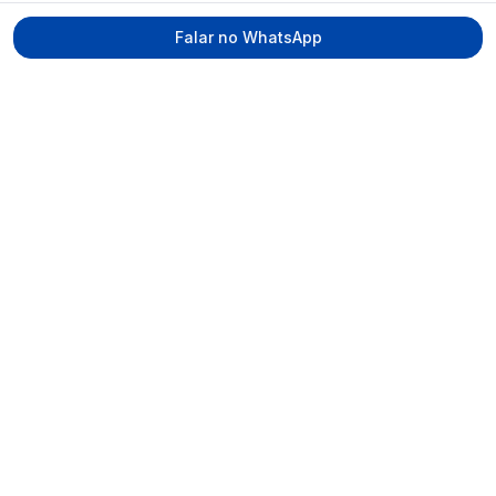
Falar no WhatsApp
Tecmed Radioproteção
Praça Miguel de Cervantes, Ilha do Leite –
Recife/PE, CEP 50070-520
contato@tecmed.com.br
WhatsApp
Ver no mapa
Navegação
Início
Sobre
Serviços