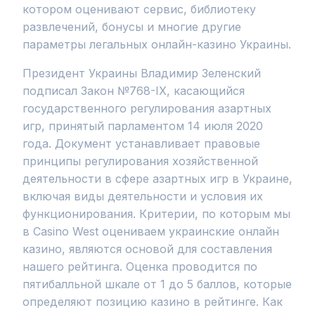
котором оценивают сервис, библиотеку
развлечений, бонусы и многие другие
параметры легальных онлайн-казино Украины.
Президент Украины Владимир Зеленский
подписал Закон №768-IX, касающийся
государственного регулирования азартных
игр, принятый парламентом 14 июля 2020
года. Документ устанавливает правовые
принципы регулирования хозяйственной
деятельности в сфере азартных игр в Украине,
включая виды деятельности и условия их
функционирования. Критерии, по которым мы
в Casino West оцениваем украинские онлайн
казино, являются основой для составления
нашего рейтинга. Оценка проводится по
пятибалльной шкале от 1 до 5 баллов, которые
определяют позицию казино в рейтинге. Как