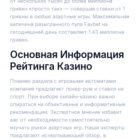
от нескольких тысяч до более миллиона
гривен «просто так» — совершая ставки от 1
гривны в любые азартные игры. Максимальная
величина разыгранного пула Favbet на
сегодняшний день составляет 1.43 миллиона
гривен.
Основная Информация
Рейтинга Казино
Помимо раздела с игровыми автоматами
компания предлагает покер-рум и ставки на
спорт. При выборе онлайн-казино важно
опираться на объективные и информативные
рекомендации. Экспертное мнение избавит
вас от необходимости самостоятельно
изучать рынок азартных игр. Наши эксперты
предлагают исчерпывающий обзор, в