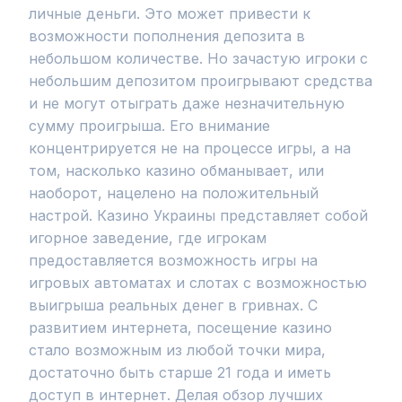
личные деньги. Это может привести к
возможности пополнения депозита в
небольшом количестве. Но зачастую игроки с
небольшим депозитом проигрывают средства
и не могут отыграть даже незначительную
сумму проигрыша. Его внимание
концентрируется не на процессе игры, а на
том, насколько казино обманывает, или
наоборот, нацелено на положительный
настрой. Казино Украины представляет собой
игорное заведение, где игрокам
предоставляется возможность игры на
игровых автоматах и слотах с возможностью
выигрыша реальных денег в гривнах. С
развитием интернета, посещение казино
стало возможным из любой точки мира,
достаточно быть старше 21 года и иметь
доступ в интернет. Делая обзор лучших