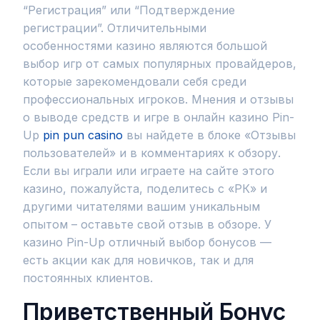
“Регистрация” или “Подтверждение
регистрации”. Отличительными
особенностями казино являются большой
выбор игр от самых популярных провайдеров,
которые зарекомендовали себя среди
профессиональных игроков. Мнения и отзывы
о выводе средств и игре в онлайн казино Pin-
Up
pin pun casino
вы найдете в блоке «Отзывы
пользователей» и в комментариях к обзору.
Если вы играли или играете на сайте этого
казино, пожалуйста, поделитесь с «РК» и
другими читателями вашим уникальным
опытом – оставьте свой отзыв в обзоре. У
казино Pin-Up отличный выбор бонусов —
есть акции как для новичков, так и для
постоянных клиентов.
Приветственный Бонус