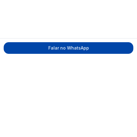
Falar no WhatsApp
Tecmed Radioproteção
Praça Miguel de Cervantes, Ilha do Leite –
Recife/PE, CEP 50070-520
contato@tecmed.com.br
WhatsApp
Ver no mapa
Navegação