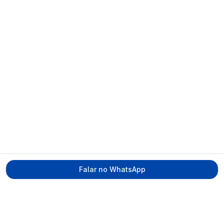
Falar no WhatsApp
Tecmed Radioproteção
Praça Miguel de Cervantes, Ilha do Leite –
Recife/PE, CEP 50070-520