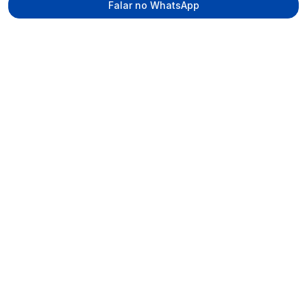
Falar no WhatsApp
Tecmed Radioproteção
Praça Miguel de Cervantes, Ilha do Leite –
Recife/PE, CEP 50070-520
contato@tecmed.com.br
WhatsApp
Ver no mapa
Navegação
Início
Sobre
Serviços
Equipe