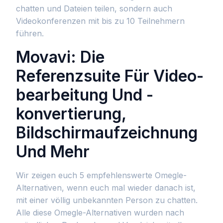
chatten und Dateien teilen, sondern auch
Videokonferenzen mit bis zu 10 Teilnehmern
führen.
Movavi: Die
Referenzsuite Für Video-
bearbeitung Und -
konvertierung,
Bildschirmaufzeichnung
Und Mehr
Wir zeigen euch 5 empfehlenswerte Omegle-
Alternativen, wenn euch mal wieder danach ist,
mit einer völlig unbekannten Person zu chatten.
Alle diese Omegle-Alternativen wurden nach