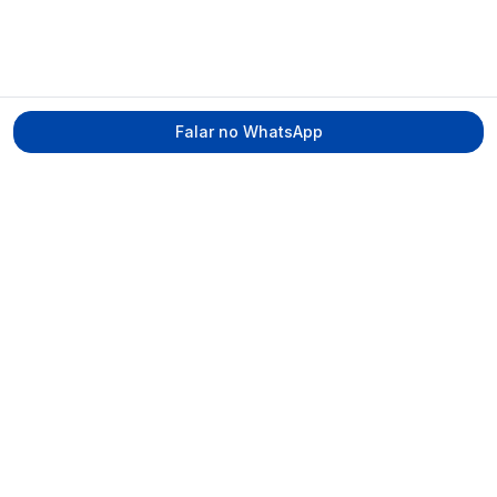
Falar no WhatsApp
Tecmed Radioproteção
Praça Miguel de Cervantes, Ilha do Leite –
Recife/PE, CEP 50070-520
contato@tecmed.com.br
WhatsApp
Ver no mapa
Navegação
Início