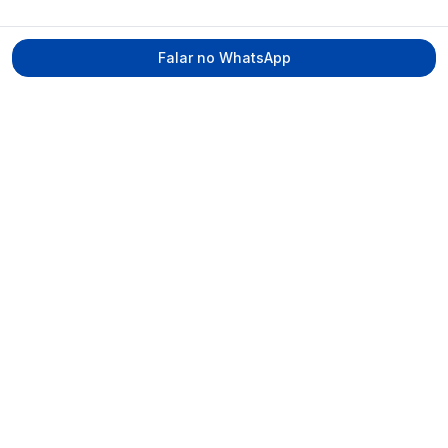
Falar no WhatsApp
Tecmed Radioproteção
Praça Miguel de Cervantes, Ilha do Leite –
Recife/PE, CEP 50070-520
contato@tecmed.com.br
WhatsApp
Ver no mapa
Navegação
Início
Sobre
Serviços