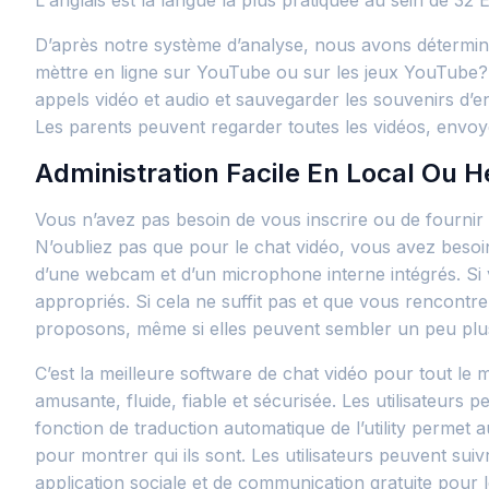
L'anglais est la langue la plus pratiquée au sein de 32
D’après notre système d’analyse, nous avons déterminé q
mèttre en ligne sur YouTube ou sur les jeux YouTube? 
appels vidéo et audio et sauvegarder les souvenirs d’en
Les parents peuvent regarder toutes les vidéos, envoye
Administration Facile En Local Ou 
Vous n’avez pas besoin de vous inscrire ou de fourni
N’oubliez pas que pour le chat vidéo, vous avez beso
d’une webcam et d’un microphone interne intégrés. Si 
appropriés. Si cela ne suffit pas et que vous rencont
proposons, même si elles peuvent sembler un peu plu
C’est la meilleure software de chat vidéo pour tout l
amusante, fluide, fiable et sécurisée. Les utilisateu
fonction de traduction automatique de l’utility permet a
pour montrer qui ils sont. Les utilisateurs peuvent suiv
application sociale et de communication gratuite pour l