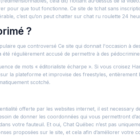
(redimensionnables, cela dit) flottant au-dessus de la vidéo.
 pour que tout fonctionne. Ce site de tchat sans inscriptio
érable, c’est qu’on peut chatter sur chat ru roulette 24 heu
primé ?
pulaire que controversé Ce site qui donnait l'occasion à de
a été régulièrement accusé de permettre à des pédocriminels
uence de mots « éditorialiste écharpe ». Si vous croisez H
sur la plateforme et improvise des freestyles, entièrement
stématiquement scotché.
ialité offerte par les websites internet, il est necessary 
esoin de donner les coordonnées qui vous permettront d’acc
 dans votre fauteuil. Et oui, Chat Québec n’est pas uniquem
onses proposées sur le site, et cela afin d’améliorer votre