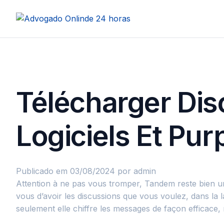
Télécharger Dis
Logiciels Et Pu
Publicado em 03/08/2024
por admin
Attention à ne pas vous tromper, Tandem reste bien une
vous d’avoir les discussions que vous voulez, dans la
seulement elle chiffre les messages de façon efficace, 