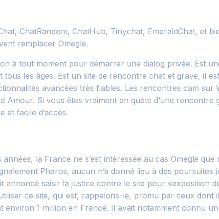
MeChat, ChatRandom, ChatHub, Tinychat, EmeraldChat, et bie
uvent remplacer Omegle.
ssion à tout moment pour démarrer une dialog privée. Est u
t tous les âges. Est un site de rencontre chat et grave, il e
nctionnalités avancées très fiables. Les rencontres cam s
rand Amour. Si vous êtes vraiment en quête d’une rencontre 
e et facile d’accès.
rs années, la France ne s’est intéressée au cas Omegle qu
gnalement Pharos, aucun n’a donné lieu à des poursuites judi
t annoncé saisir la justice contre le site pour «exposition 
iser ce site, qui est, rappelons-le, promu par ceux dont il
t environ 1 million en France. Il avait notamment connu un