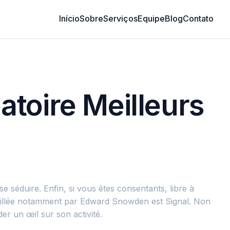
Início
Sobre
Serviços
Equipe
Blog
Contato
atoire Meilleurs
 séduire. Enfin, si vous êtes consentants, libre à
onseillée notamment par Edward Snowden est Signal. Non
er un œil sur son activité.