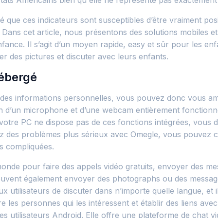
 États Américains bien qu'elle ne représente pas exactement 
ue ces indicateurs sont susceptibles d’être vraiment positif
Dans cet article, nous présentons des solutions mobiles e
fance. Il s’agit d’un moyen rapide, easy et sûr pour les en
r des pictures et discuter avec leurs enfants.
Hébergé
r des informations personnelles, vous pouvez donc vous am
in d’un microphone et d’une webcam entièrement fonctionne
votre PC ne dispose pas de ces fonctions intégrées, vous 
rez des problèmes plus sérieux avec Omegle, vous pouvez co
s compliquées.
e monde pour faire des appels vidéo gratuits, envoyer des 
rs peuvent également envoyer des photographs ou des messag
ux utilisateurs de discuter dans n’importe quelle langue, et 
re les personnes qui les intéressent et établir des liens av
es utilisateurs Android. Elle offre une plateforme de chat v