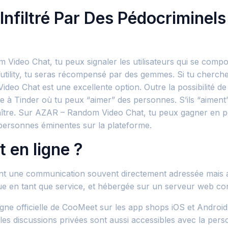
Infiltré Par Des Pédocriminel
ideo Chat, tu peux signaler les utilisateurs qui se compor
 l’utility, tu seras récompensé par des gemmes. Si tu cherc
deo Chat est une excellente option. Outre la possibilité 
 à Tinder où tu peux “aimer” des personnes. S’ils “aiment” t
re. Sur AZAR – Random Video Chat, tu peux gagner en popul
personnes éminentes sur la plateforme.
 en ligne ?
ent une communication souvent directement adressée mais 
ue en tant que service, et hébergée sur un serveur web con
igne officielle de CooMeet sur les app shops iOS et Android
é, les discussions privées sont aussi accessibles avec la per