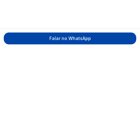
Falar no WhatsApp
Tecmed Radioproteção
Praça Miguel de Cervantes, Ilha do Leite –
Recife/PE, CEP 50070-520
contato@tecmed.com.br
WhatsApp
Ver no mapa
Navegação
Início