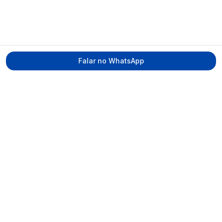
Falar no WhatsApp
Tecmed Radioproteção
Praça Miguel de Cervantes, Ilha do Leite –
Recife/PE, CEP 50070-520
contato@tecmed.com.br
WhatsApp
Ver no mapa
Navegação
Início