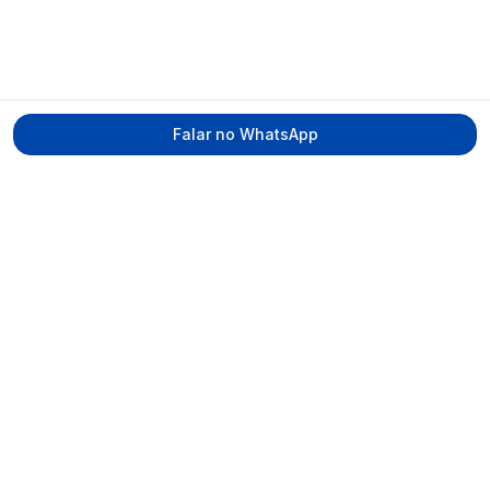
Falar no WhatsApp
Tecmed Radioproteção
Praça Miguel de Cervantes, Ilha do Leite –
Recife/PE, CEP 50070-520
contato@tecmed.com.br
WhatsApp
Ver no mapa
Navegação
Início