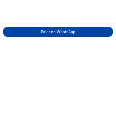
Falar no WhatsApp
Tecmed Radioproteção
Praça Miguel de Cervantes, Ilha do Leite –
Recife/PE, CEP 50070-520
contato@tecmed.com.br
WhatsApp
Ver no mapa
Navegação
Início