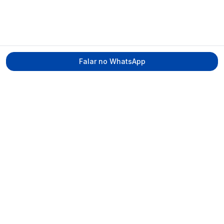
Falar no WhatsApp
Tecmed Radioproteção
Praça Miguel de Cervantes, Ilha do Leite –
Recife/PE, CEP 50070-520
contato@tecmed.com.br
WhatsApp
Ver no mapa
Navegação
Início