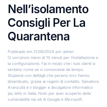
Nell’isolamento
Consigli Per La
Quarantena
Publicado em 21/06/2024
por admin
Ci vorranno meno di 10 minuti per l’installazione e
la configurazione. Fai in modo che i tuoi clienti si
sentano come se vi conosceste da tempo.
Stupiscili con dettagli che persino loro hanno
dimenticato, grazie ai registri di contatto. Salvatore
Aranzulla è il blogger e divulgatore informatico
più letto in Italia. Noto per aver scoperto delle
vulnerabilità nei siti di Google e Microsoft.