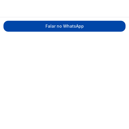
Falar no WhatsApp
Tecmed Radioproteção
Praça Miguel de Cervantes, Ilha do Leite –
Recife/PE, CEP 50070-520
contato@tecmed.com.br
WhatsApp
Ver no mapa
Navegação
Início
Sobre